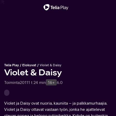
Tärkeä viesti
Telia Play
Elokuvat
Violet & Daisy
Violet & Daisy
Toiminta
2011
1 t 24 min
16+
6.0
Violet ja Daisy ovat nuoria, kauniita – ja palkkamurhaajia.
Violet ja Daisy ottavat vastaan työn, jonka he ajattelevat
olevan nopea ja helppo rutiinikeikka. Kohde on kuitenkin