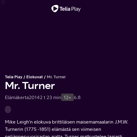
Tärkeä viesti
Telia Play
Elokuvat
Mr. Turner
Mr. Turner
Elämäkerta
2014
2 t 23 min
12+
6.8
Mike Leigh'n elokuva brittiläisen maisemamaalarin J.M.W.
Turnerin (1775 -1851) elämästä sen viimeisen
neljännesvuosisadan ajalta. Turner matkustelee laajasti,