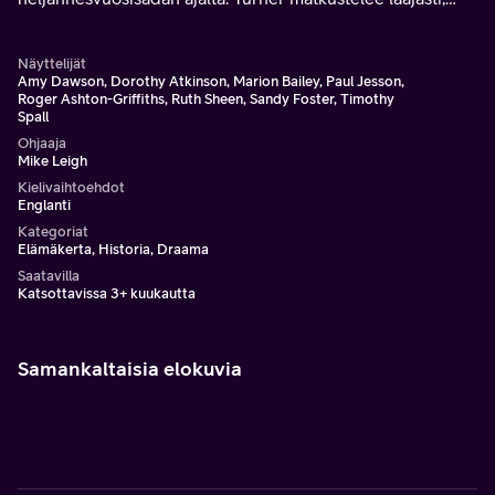
maalaa ja nauttii maan ylimystön vieraanvaraisuudesta.
Näyttelijät
Amy Dawson, Dorothy Atkinson, Marion Bailey, Paul Jesson,
Roger Ashton-Griffiths, Ruth Sheen, Sandy Foster, Timothy
Spall
Ohjaaja
Mike Leigh
Kielivaihtoehdot
Englanti
Kategoriat
Elämäkerta, Historia, Draama
Saatavilla
Katsottavissa 3+ kuukautta
Samankaltaisia elokuvia