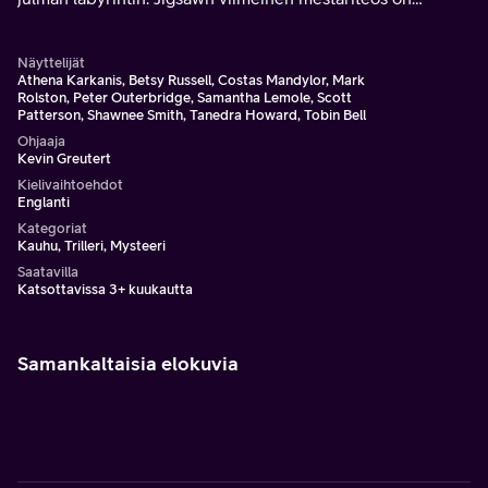
saavuttamassa verisen loppuaariansa. Uskallatko pelata?
Näyttelijät
Athena Karkanis, Betsy Russell, Costas Mandylor, Mark
Rolston, Peter Outerbridge, Samantha Lemole, Scott
Patterson, Shawnee Smith, Tanedra Howard, Tobin Bell
Ohjaaja
Kevin Greutert
Kielivaihtoehdot
Englanti
Kategoriat
Kauhu, Trilleri, Mysteeri
Saatavilla
Katsottavissa 3+ kuukautta
Samankaltaisia elokuvia