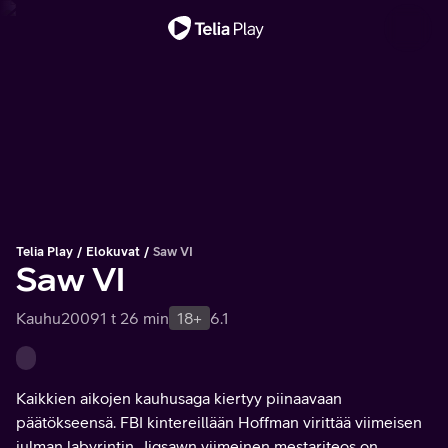
Tärkeä viesti
Telia Play
Elokuvat
Saw VI
Saw VI
Kauhu
2009
1 t 26 min
18+
6.1
Kaikkien aikojen kauhusaga kiertyy piinaavaan
päätökseensä. FBI kintereillään Hoffman virittää viimeisen
julman labyrintin. Jigsawn viimeinen mestariteos on