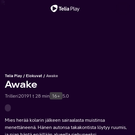
Tärkeä viesti
Telia Play
Elokuvat
Awake
Awake
Trilleri
2019
1 t 28 min
16+
5.0
Mies herää kolarin jälkeen sairaalasta muistinsa
menettäneenä. Hänen autonsa takakontista löytyy ruumis,
ja pian häntä epäillään alueella riehuneeksi