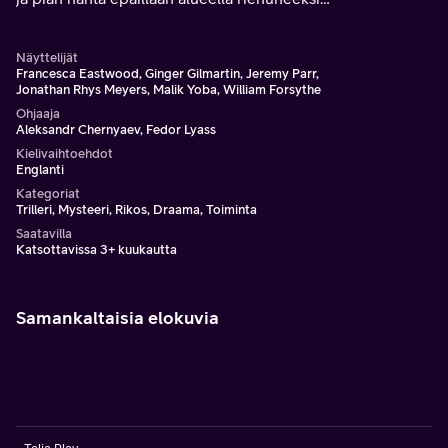
sarjamurhaajaksi. Nyt hänen pitää karata sairaalasta, etsiä
murhaaja ja selvittää, kuka itse on.
Näyttelijät
Francesca Eastwood, Ginger Gilmartin, Jeremy Parr,
Jonathan Rhys Meyers, Malik Yoba, William Forsythe
Ohjaaja
Aleksandr Chernyaev, Fedor Lyass
Kielivaihtoehdot
Englanti
Kategoriat
Trilleri, Mysteeri, Rikos, Draama, Toiminta
Saatavilla
Katsottavissa 3+ kuukautta
Samankaltaisia elokuvia