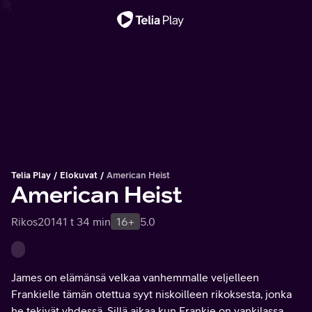
Tärkeä viesti
Telia Play
Elokuvat
American Heist
American Heist
Rikos
2014
1 t 34 min
16+
5.0
James on elämänsä velkaa vanhemmalle veljelleen
Frankielle tämän otettua syyt niskoilleen rikoksesta, jonka
he tekivät yhdessä. Sillä aikaa kun Frankie on vankilassa,