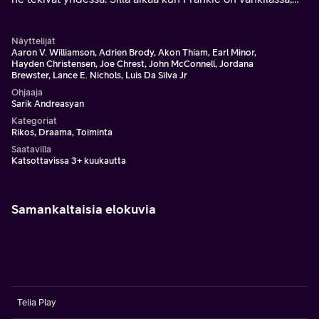
James kamppailee muuttaakseen elämänsä.
Näyttelijät
Aaron V. Williamson, Adrien Brody, Akon Thiam, Earl Minor,
Hayden Christensen, Joe Chrest, John McConnell, Jordana
Brewster, Lance E. Nichols, Luis Da Silva Jr
Ohjaaja
Sarik Andreasyan
Kategoriat
Rikos, Draama, Toiminta
Saatavilla
Katsottavissa 3+ kuukautta
Samankaltaisia elokuvia
Telia Play