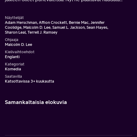
sotakirveen ainakin hetkeksi ja esiintyä yhdessä
edesmenneen ystävänsä muistoksi.
Näyttelijät
Adam Herschman, Affion Crockett, Bernie Mac, Jennifer
Coolidge, Malcolm D. Lee, Samuel L. Jackson, Sean Hayes,
Sharon Leal, Terrell J. Ramsey
Ohjaaja
Malcolm D. Lee
Kielivaihtoehdot
Englanti
Kategoriat
Komedia
Saatavilla
Katsottavissa 3+ kuukautta
Samankaltaisia elokuvia