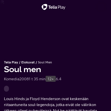
Tärkeä viesti
Telia Play
Elokuvat
Soul Men
Soul men
Komedia
2008
1 t 35 min
12+
6.4
Louis Hinds ja Floyd Henderson ovat keskenään
riitaantuneita soul-legendoja, jotka eivät ole välirikon
jälkeen olleet puheväleissä. Nyt he päättävät haudata