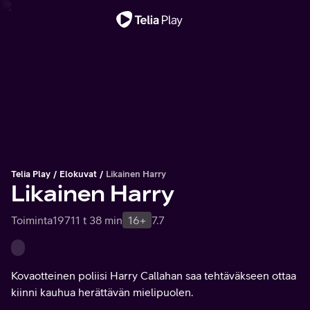
Tärkeä viesti
Telia Play
Elokuvat
Likainen Harry
Likainen Harry
Toiminta
1971
1 t 38 min
16+
7.7
Kovaotteinen poliisi Harry Callahan saa tehtäväkseen ottaa
kiinni kauhua herättävän mielipuolen.