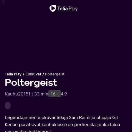
Tärkeä viesti
Telia Play
Elokuvat
Poltergeist
Poltergeist
Kauhu
2015
1 t 33 min
16+
4.9
Legendaarinen elokuvantekijä Sam Raimi ja ohjaaja Gil
Kenan päivittävät kauhuklassikon perheestä, jonka taloa
riivaavat pahat henget.