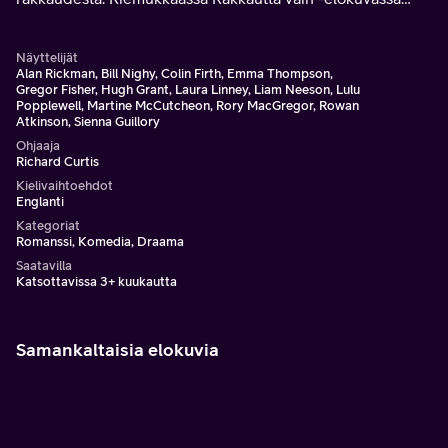
tutustutaan suhteiden myötä- ja vastoinkäymisiin
muutamaa viikkoa ennen joulua.
Näyttelijät
Alan Rickman, Bill Nighy, Colin Firth, Emma Thompson,
Gregor Fisher, Hugh Grant, Laura Linney, Liam Neeson, Lulu
Popplewell, Martine McCutcheon, Rory MacGregor, Rowan
Atkinson, Sienna Guillory
Ohjaaja
Richard Curtis
Kielivaihtoehdot
Englanti
Kategoriat
Romanssi, Komedia, Draama
Saatavilla
Katsottavissa 3+ kuukautta
Samankaltaisia elokuvia