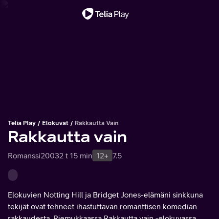
Tärkeä viesti
Telia Play
Elokuvat
Rakkautta Vain
Rakkautta vain
Romanssi
2003
2 t 15 min
12+
7.5
Elokuvien Notting Hill ja Bridget Jones-elämäni sinkkuna
tekijät ovat tehneet ihastuttavan romanttisen komedian
rakkaudesta. Riemukkaassa Rakkautta vain -elokuvassa