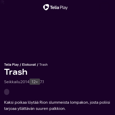
Tärkeä viesti
Telia Play
Elokuvat
Trash
Trash
Seikkailu
2014
12+
7.1
Kaksi poikaa löytää Rion slummeista lompakon, josta poliisi
tarjoaa yllättävän suuren palkkion.