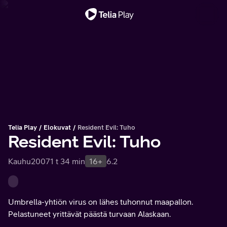
Tärkeä viesti
Telia Play
Elokuvat
Resident Evil: Tuho
Resident Evil: Tuho
Kauhu
2007
1 t 34 min
16+
6.2
Umbrella-yhtiön virus on lähes tuhonnut maapallon.
Pelastuneet yrittävät päästä turvaan Alaskaan.