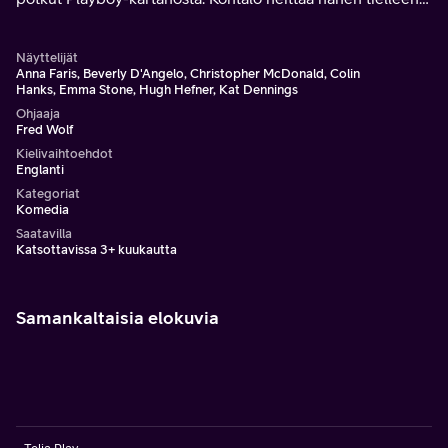
yliopistoa käyvän ja seuraelämälle vieraan tyttöjoukon.
Näyttelijät
Anna Faris, Beverly D'Angelo, Christopher McDonald, Colin
Hanks, Emma Stone, Hugh Hefner, Kat Dennings
Ohjaaja
Fred Wolf
Kielivaihtoehdot
Englanti
Kategoriat
Komedia
Saatavilla
Katsottavissa 3+ kuukautta
Samankaltaisia elokuvia