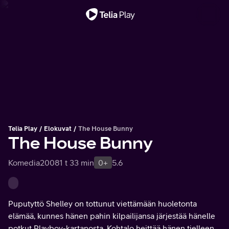
Tärkeä viesti
Telia Play
Elokuvat
The House Bunny
The House Bunny
Komedia
2008
1 t 33 min
0+
5.6
Puputyttö Shelley on tottunut viettämään huoletonta
elämää, kunnes hänen pahin kilpailijansa järjestää hänelle
potkut Playboy-kartanosta. Kohtalo heittää hänen tielleen