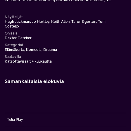
historiallisella osallistumisellaan talviolympialaisiin
Calgaryssä vuonna 1988.
Näyttelijät
Hugh Jackman, Jo Hartley, Keith Allen, Taron Egerton, Tom
Costello
Ohjaaja
Dexter Fletcher
Kategoriat
Elämäkerta, Komedia, Draama
Saatavilla
Katsottavissa 3+ kuukautta
Samankaltaisia elokuvia
Telia Play