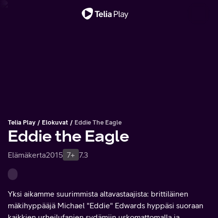
Tärkeä viesti
Telia Play
Elokuvat
Eddie The Eagle
Eddie the Eagle
Elämäkerta
2015
7+
7.3
Yksi aikamme suurimmista altavastaajista: brittiläinen
mäkihyppääjä Michael "Eddie" Edwards hyppäsi suoraan
kaikkien urheilufanien sydämiin uskomattomalla ja