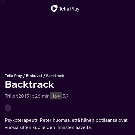
Tärkeä viesti
Telia Play
Elokuvat
Backtrack
Backtrack
Trilleri
2015
1 t 26 min
16+
5.9
Psykoterapeutti Peter huomaa, että hänen potilaansa ovat
vuosia sitten kuolleiden ihmisten aaveita.