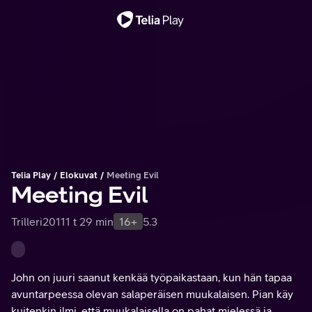
Tärkeä viesti
Telia Play
Elokuvat
Meeting Evil
Meeting Evil
Trilleri
2011
1 t 29 min
16+
5.3
John on juuri saanut kenkää työpaikastaan, kun hän tapaa
avuntarpeessa olevan salaperäisen muukalaisen. Pian käy
kuitenkin ilmi, että muukalaisella on pahat mielessä ja