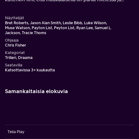
Johnin on tehtävä kaikkensa pelastaakseen itsensä ja
perheensä.
Näyttelijät
Bret Roberts, Jason Alan Smith, Leslie Bibb, Luke Wilson,
Muse Watson, Payton List, Peyton List, Ryan Lee, Samuel L.
Jackson, Tracie Thoms
Ohjaaja
Chris Fisher
Kategoriat
Trilleri, Draama
Saatavilla
Katsottavissa 3+ kuukautta
Samankaltaisia elokuvia
Telia Play