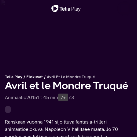
Tärkeä viesti
Telia Play
Elokuvat
Avril Et Le Mondre Truqué
Avril et le Mondre Truqué
Animaatio
2015
1 t 45 min
7+
7.3
Ranskaan vuonna 1941 sijoittuva fantasia-trilleri
animaatioelokuva. Napoleon V hallitsee maata. Jo 70
vuoden ajan tutkijoita on mystisesti kadonnut ja