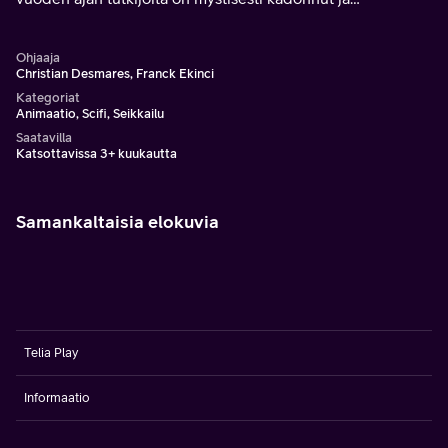
ihmiskunnallta riistetty perustavanlaatuiset keksinnöt.
Ohjaaja
Christian Desmares, Franck Ekinci
Kategoriat
Animaatio, Scifi, Seikkailu
Saatavilla
Katsottavissa 3+ kuukautta
Samankaltaisia elokuvia
Telia Play
Informaatio