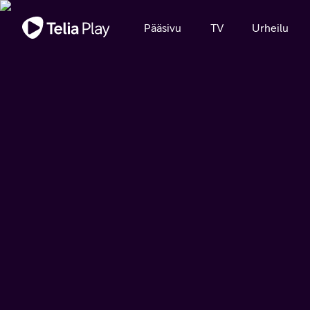
Tärkeä viesti
Pääsivu
TV
Urheilu