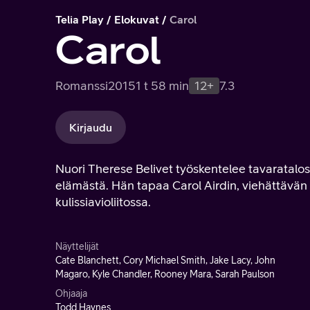
Telia Play
Elokuvat
Carol
Carol
Romanssi
2015
1 t 58 min
12+
7.3
Kirjaudu
Nuori Therese Belivet työskentelee tavaratal
elämästä. Hän tapaa Carol Airdin, viehättävä
kulissiavioliitossa.
Näyttelijät
Cate Blanchett, Cory Michael Smith, Jake Lacy, John
Magaro, Kyle Chandler, Rooney Mara, Sarah Paulson
Ohjaaja
Todd Haynes