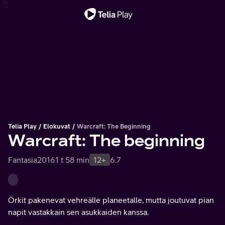
Tärkeä viesti
Telia Play
Elokuvat
Warcraft: The Beginning
Warcraft: The beginning
Fantasia
2016
1 t 58 min
12+
6.7
Örkit pakenevat vehreälle planeetalle, mutta joutuvat pian
napit vastakkain sen asukkaiden kanssa.