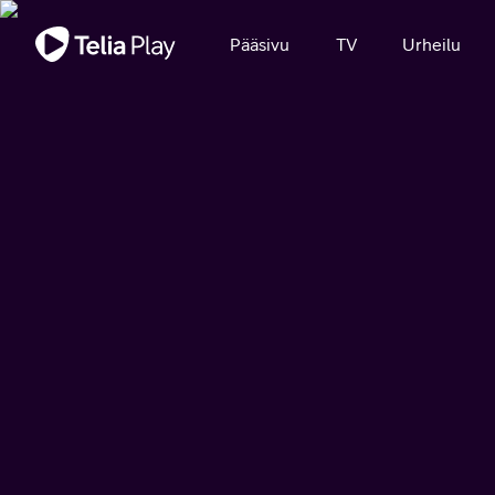
Tärkeä viesti
Pääsivu
TV
Urheilu