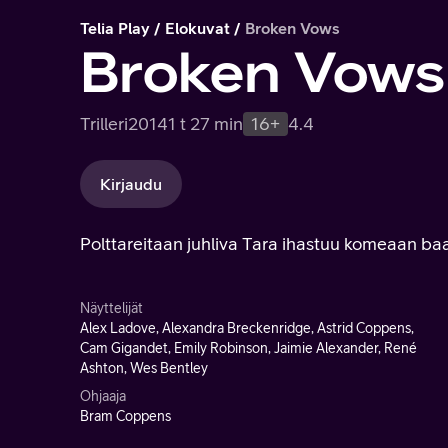
Telia Play
Elokuvat
Broken Vows
Broken Vows
Trilleri
2014
1 t 27 min
16+
4.4
Kirjaudu
Polttareitaan juhliva Tara ihastuu komeaan ba
Näyttelijät
Alex Ladove, Alexandra Breckenridge, Astrid Coppens,
Cam Gigandet, Emily Robinson, Jaimie Alexander, René
Ashton, Wes Bentley
Ohjaaja
Bram Coppens