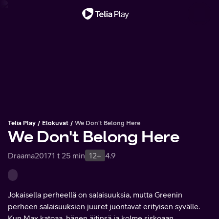
Tärkeä viesti
Telia Play
Elokuvat
We Don't Belong Here
We Don't Belong Here
Draama
2017
1 t 25 min
12+
4.9
Jokaisella perheellä on salaisuuksia, mutta Greenin
perheen salaisuuksien juuret juontavat erityisen syvälle.
Kun Max katoaa, hänen äitinsä ja kolme siskoaan