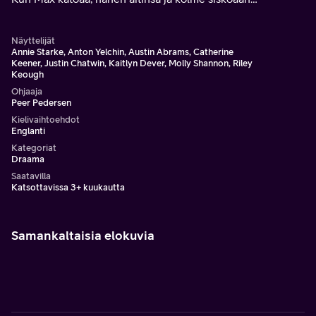
tiedostavat, että synkkä menneisyys vainoaa useampaa
kuin yhtä Greenin perheen sisarusta.
Näyttelijät
Annie Starke, Anton Yelchin, Austin Abrams, Catherine
Keener, Justin Chatwin, Kaitlyn Dever, Molly Shannon, Riley
Keough
Ohjaaja
Peer Pedersen
Kielivaihtoehdot
Englanti
Kategoriat
Draama
Saatavilla
Katsottavissa 3+ kuukautta
Samankaltaisia elokuvia