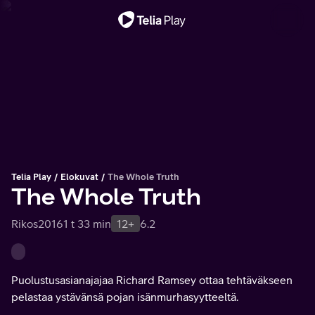
Tärkeä viesti
Telia Play
Elokuvat
The Whole Truth
The Whole Truth
Rikos
2016
1 t 33 min
12+
6.2
Puolustusasianajajaa Richard Ramsey ottaa tehtäväkseen
pelastaa ystävänsä pojan isänmurhasyytteeltä.