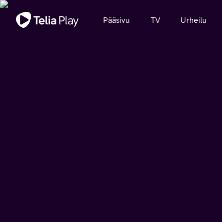
Tärkeä viesti
Pääsivu
TV
Urheilu