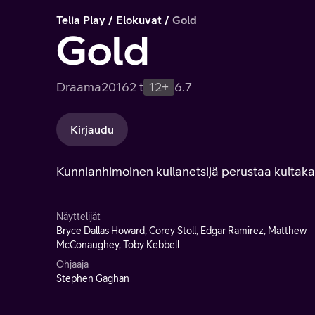
Telia Play
Elokuvat
Gold
Gold
Draama
2016
2 t
12+
6.7
Kirjaudu
Kunnianhimoinen kullanetsijä perustaa kultakai
Näyttelijät
Bryce Dallas Howard, Corey Stoll, Edgar Ramirez, Matthew
McConaughey, Toby Kebbell
Ohjaaja
Stephen Gaghan