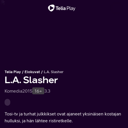
Tärkeä viesti
Telia Play
Elokuvat
L.A. Slasher
L.A. Slasher
Komedia
2015
16+
3.3
Tosi-tv ja turhat julkkikset ovat ajaneet yksinäisen kostajan
hulluksi, ja hän lähtee ristiretkelle.