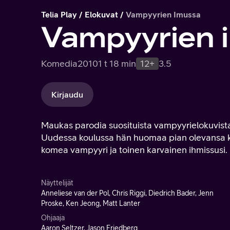
Telia Play
Elokuvat
Vampyyrien Imussa
Vampyyrien 
Komedia
2010
1 t 18 min
12+
3.5
Kirjaudu
Maukas parodia suosituista vampyyrielokuvista.
Uudessa koulussa hän huomaa pian olevansa k
komea vampyyri ja toinen karvainen ihmissusi.
Näyttelijät
Anneliese van der Pol, Chris Riggi, Diedrich Bader, Jenn
Proske, Ken Jeong, Matt Lanter
Ohjaaja
Aaron Seltzer, Jason Friedberg