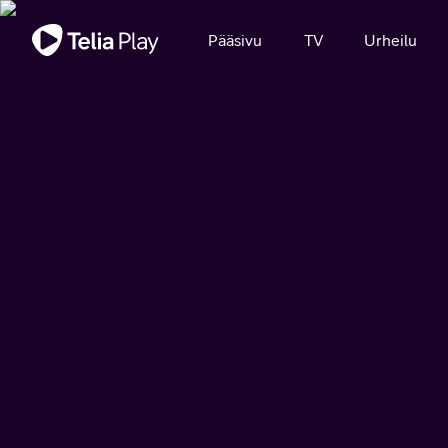
Tärkeä viesti
Pääsivu
TV
Urheilu