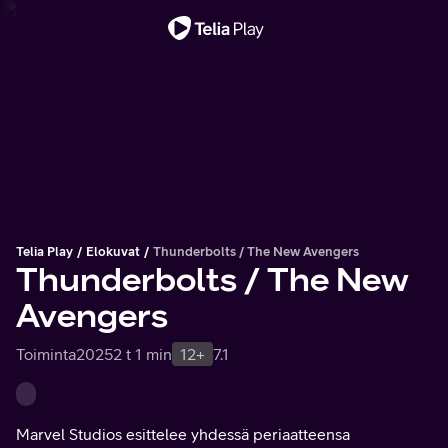
Tärkeä viesti
Telia Play
Elokuvat
Thunderbolts / The New Avengers
Thunderbolts / The New
Avengers
Toiminta
2025
2 t 1 min
12+
7.1
Marvel Studios esittelee yhdessä periaatteensa