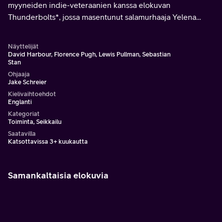
myyneiden indie-veteraanien kanssa elokuvan
Thunderbolts*, jossa masentunut salamurhaaja Yelena
Belova lyöttäytyy yhteen MCU:n vähiten toivottujen
hylkiöiden kanssa.
Näyttelijät
David Harbour, Florence Pugh, Lewis Pullman, Sebastian
Stan
Ohjaaja
Jake Schreier
Kielivaihtoehdot
Englanti
Kategoriat
Toiminta, Seikkailu
Saatavilla
Katsottavissa 3+ kuukautta
Samankaltaisia elokuvia