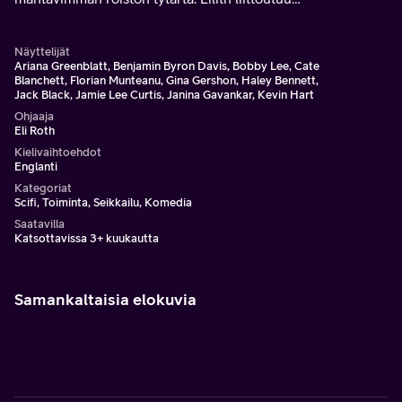
odottamattomien sankareiden ryhmän kanssa.
Näyttelijät
Ariana Greenblatt, Benjamin Byron Davis, Bobby Lee, Cate
Blanchett, Florian Munteanu, Gina Gershon, Haley Bennett,
Jack Black, Jamie Lee Curtis, Janina Gavankar, Kevin Hart
Ohjaaja
Eli Roth
Kielivaihtoehdot
Englanti
Kategoriat
Scifi, Toiminta, Seikkailu, Komedia
Saatavilla
Katsottavissa 3+ kuukautta
Samankaltaisia elokuvia