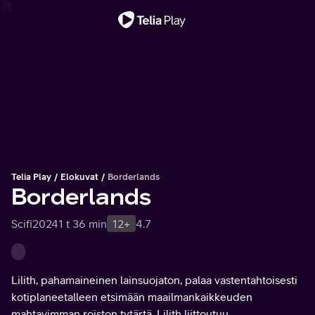
Tärkeä viesti
Telia Play
Elokuvat
Borderlands
Borderlands
Scifi
2024
1 t 36 min
12+
4.7
Lilith, pahamaineinen lainsuojaton, palaa vastentahtoisesti
kotiplaneetalleen etsimään maailmankaikkeuden
mahtavimman roiston tytärtä. Lilith liittoutuu