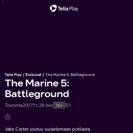
Tärkeä viesti
Telia Play
Elokuvat
The Marine 5: Battleground
The Marine 5:
Battleground
Toiminta
2017
1 t 28 min
16+
5.1
Jake Carter joutuu suojelemaan potilasta