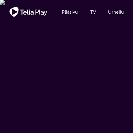
Tärkeä viesti
Pääsivu
TV
Urheilu