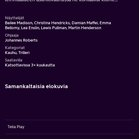
naamioihin pukeutunutta psykopaattia. Epätoivoinen
taistelu henkiinjäämisestä alkaa.
Näyttelijät
Bailee Madison, Christina Hendricks, Damian Maffei, Emma
Bellomy, Lea Enslin, Lewis Pullman, Martin Henderson
Ohjaaja
Johannes Roberts
Kategoriat
Kauhu, Trilleri
Saatavilla
Katsottavissa 3+ kuukautta
Samankaltaisia elokuvia
Telia Play