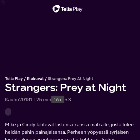
Tärkeä viesti
Telia Play
Elokuvat
Strangers: Prey At Night
Strangers: Prey at Night
Kauhu
2018
1 t 25 min
16+
5.3
Mike ja Cindy lähtevät lastensa kanssa matkalle, josta tulee
heidän pahin painajaisensa. Perheen yöpyessä syrjäisen
leirintäalueen asuntovaunussa he kohtaavat kolme