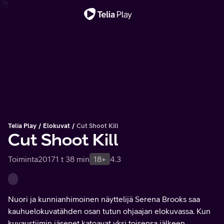
Tärkeä viesti
Telia Play
Elokuvat
Cut Shoot Kill
Cut Shoot Kill
Toiminta
2017
1 t 38 min
18+
4.3
Nuori ja kunnianhimoinen näyttelijä Serena Brooks saa
kauhuelokuvatähden osan tutun ohjaajan elokuvassa. Kun
kuvaustiimin jäsenet katoavat yksi toisensa jälkeen,