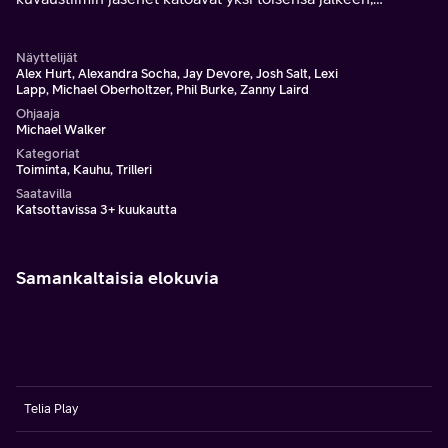
Serenan on henkiin jäädäkseen muututtava
roolihahmokseen.
Näyttelijät
Alex Hurt, Alexandra Socha, Jay Devore, Josh Salt, Lexi
Lapp, Michael Oberholtzer, Phil Burke, Zanny Laird
Ohjaaja
Michael Walker
Kategoriat
Toiminta, Kauhu, Trilleri
Saatavilla
Katsottavissa 3+ kuukautta
Samankaltaisia elokuvia
Telia Play