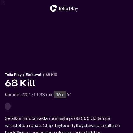
Tärkeä viesti
Telia Play
Elokuvat
68 Kill
68 Kill
Komedia
2017
1 t 33 min
16+
6.1
Se alkoi muutamasta ruumiista ja 68 000 dollarista
varastettua rahaa. Chip Taylorin tyttöystävällä Lizalla oli
täydellinen suunnitelma rikkaan sugardaddyn