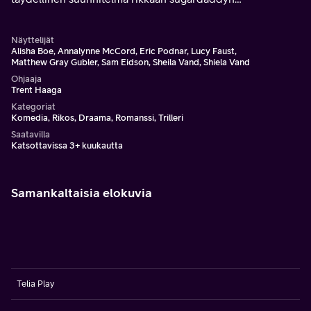
huijaamiseksi. Sen piti olla helppoa.
Näyttelijät
Alisha Boe, Annalynne McCord, Eric Podnar, Lucy Faust,
Matthew Gray Gubler, Sam Eidson, Sheila Vand, Shiela Vand
Ohjaaja
Trent Haaga
Kategoriat
Komedia, Rikos, Draama, Romanssi, Trilleri
Saatavilla
Katsottavissa 3+ kuukautta
Samankaltaisia elokuvia
Telia Play