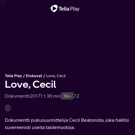
Tärkeä viesti
Telia Play
Elokuvat
Love, Cecil
Love, Cecil
Dokumentti
2017
1 t 38 min
16+
7.2
Dokumentti pukusuunnittelija Cecil Beatonista, joka hallitsi
suvereenisti useita taidemuotoja.