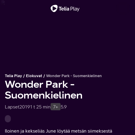
Tärkeä viesti
Telia Play
Elokuvat
Wonder Park - Suomenkielinen
Wonder Park -
Suomenkielinen
Lapset
2019
1 t 25 min
7+
5.9
Iloinen ja kekseliäs June löytää metsän siimeksestä