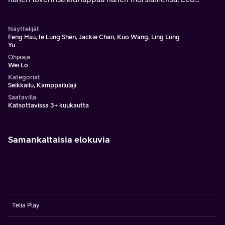
päätyy toimimaan perheensä tappajan kanssa
vapauttaakseen morsiamensa.
Näyttelijät
Feng Hsu, Ie Lung Shen, Jackie Chan, Kuo Wang, Ling Lung
Yu
Ohjaaja
Wei Lo
Kategoriat
Seikkailu, Kamppailulaji
Saatavilla
Katsottavissa 3+ kuukautta
Samankaltaisia elokuvia
Telia Play