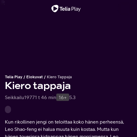
Tärkeä viesti
Telia Play
Elokuvat
Kiero Tappaja
Kiero tappaja
Seikkailu
1977
1 t 46 min
16+
5.3
Kun rikollinen jengi on teloittaa koko hänen perheensä,
Leo Shao-feng ei halua muuta kuin kostaa. Mutta kun
hänen toverinsa kidnappaa hänen morsiamensa, Leo