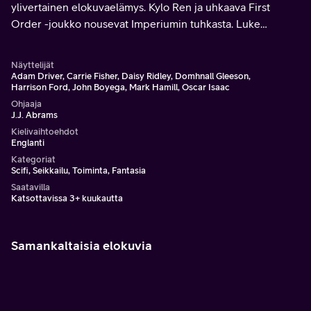
ylivertainen elokuvaelämys. Kylo Ren ja uhkaava First
Order -joukko nousevat Imperiumin tuhkasta. Luke
Skywalker puolestaan on kadonnut juuri, kun häntä eniten
tarvittaisiin.
Näyttelijät
Adam Driver, Carrie Fisher, Daisy Ridley, Domhnall Gleeson,
Harrison Ford, John Boyega, Mark Hamill, Oscar Isaac
Ohjaaja
J.J. Abrams
Kielivaihtoehdot
Englanti
Kategoriat
Scifi, Seikkailu, Toiminta, Fantasia
Saatavilla
Katsottavissa 3+ kuukautta
Samankaltaisia elokuvia