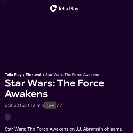
Tärkeä viesti
Telia Play
Elokuvat
Star Wars: The Force Awakens
Star Wars: The Force
Awakens
Scifi
2015
2 t 12 min
12+
7.7
Star Wars: The Force Awakens on J.J. Abramsin ohjaama