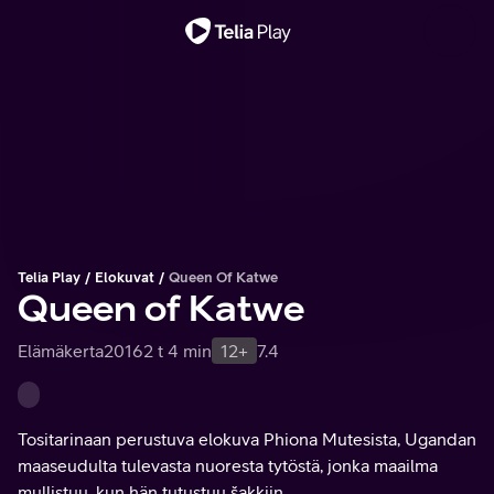
Tärkeä viesti
Telia Play
Elokuvat
Queen Of Katwe
Queen of Katwe
Elämäkerta
2016
2 t 4 min
12+
7.4
Tositarinaan perustuva elokuva Phiona Mutesista, Ugandan
maaseudulta tulevasta nuoresta tytöstä, jonka maailma
mullistuu, kun hän tutustuu šakkiin.