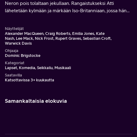
Neron pois tolaltaan jekullaan. Rangaistukseksi Atti
lähetetään kylmään ja märkään Iso-Britanniaan, jossa hän
tapaa myös kelttejä.
Näyttelijät
Alexander MacQueen, Craig Roberts, Emilia Jones, Kate
Nash, Lee Mack, Nick Frost, Rupert Graves, Sebastian Croft,
Warwick Davis
Ohjaaja
Dominic Brigstocke
Kategoriat
Lapset, Komedia, Seikkailu, Musikaali
Saatavilla
Katsottavissa 3+ kuukautta
Samankaltaisia elokuvia