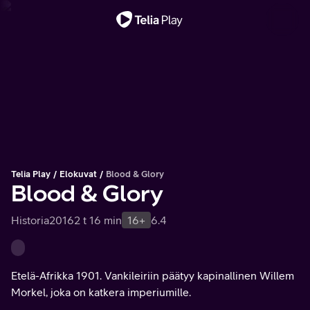
Tärkeä viesti
Telia Play
Elokuvat
Blood & Glory
Blood & Glory
Historia
2016
2 t 16 min
16+
6.4
Etelä-Afrikka 1901. Vankileiriin päätyy kapinallinen Willem
Morkel, joka on katkera imperiumille.