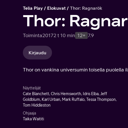
Telia Play
Elokuvat
Thor: Ragnarök
Thor: Ragna
Toiminta
2017
2 t 10 min
12+
7.9
Kirjaudu
Thor on vankina universumin toisella puolella
Näyttelijät
Cate Blanchett, Chris Hemsworth, Idris Elba, Jeff
Goldblum, Karl Urban, Mark Ruffalo, Tessa Thompson,
Tom Hiddleston
Ohjaaja
Taika Waititi