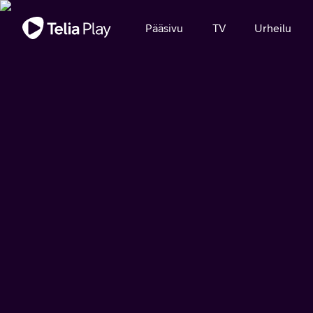
Tärkeä viesti
Pääsivu
TV
Urheilu