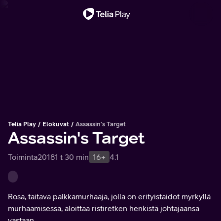
Tärkeä viesti
Telia Play
Elokuvat
Assassin's Target
Assassin's Target
Toiminta
2018
1 t 30 min
16+
4.1
Rosa, taitava palkkamurhaaja, jolla on erityistaidot myrkyllä
murhaamisessa, aloittaa ristiretken henkistä johtajaansa
vastaan.