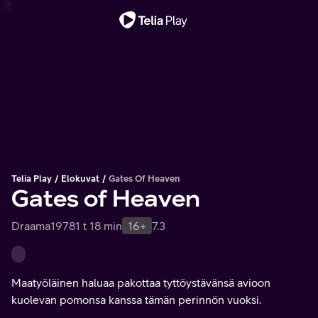
Tärkeä viesti
Telia Play
Elokuvat
Gates Of Heaven
Gates of Heaven
Draama
1978
1 t 18 min
16+
7.3
Maatyöläinen haluaa pakottaa tyttöystävänsä avioon
kuolevan pomonsa kanssa tämän perinnön vuoksi.