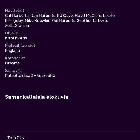
Näyttelijät
Cal Harberts, Dan Harberts, Ed Quye, Floyd McClure, Lucille
Billingsley, Mike Koewler, Phil Harberts, Scottie Harberts,
Zella Graham
Ohjaaja
Errol Morris
Kielivaihtoehdot
Englanti
Kategoriat
Draama
Saatavilla
Katsottavissa 3+ kuukautta
Samankaltaisia elokuvia
Telia Play