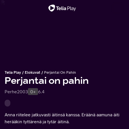
Tärkeä viesti
Telia Play
Elokuvat
Perjantai On Pahin
Perjantai on pahin
Perhe
2003
0+
6.4
Anna riitelee jatkuvasti äitinsä kanssa. Eräänä aamuna äiti
herääkin tyttärenä ja tytär äitinä.