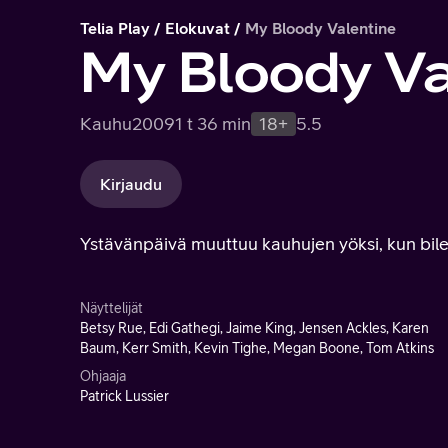
Telia Play
Elokuvat
My Bloody Valentine
My Bloody Va
Kauhu
2009
1 t 36 min
18+
5.5
Kirjaudu
Ystävänpäivä muuttuu kauhujen yöksi, kun bil
Näyttelijät
Betsy Rue, Edi Gathegi, Jaime King, Jensen Ackles, Karen
Baum, Kerr Smith, Kevin Tighe, Megan Boone, Tom Atkins
Ohjaaja
Patrick Lussier