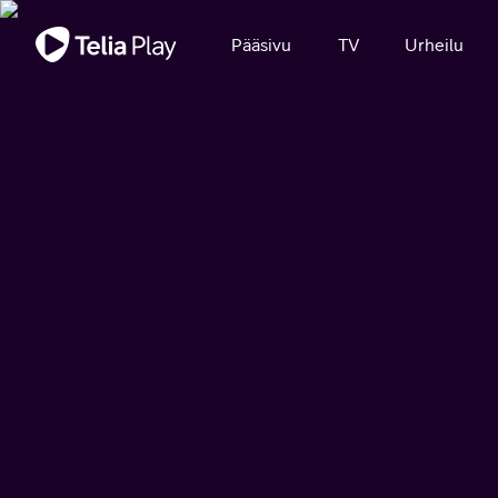
Tärkeä viesti
Pääsivu
TV
Urheilu