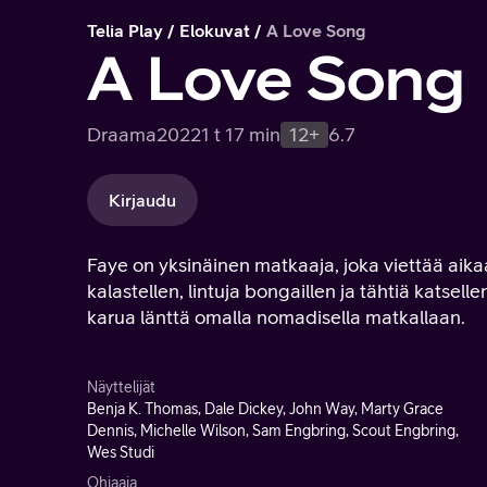
Telia Play
Elokuvat
A Love Song
A Love Song
Draama
2022
1 t 17 min
12+
6.7
Kirjaudu
Faye on yksinäinen matkaaja, joka viettää aikaa
kalastellen, lintuja bongaillen ja tähtiä katsel
karua länttä omalla nomadisella matkallaan.
Näyttelijät
Benja K. Thomas, Dale Dickey, John Way, Marty Grace
Dennis, Michelle Wilson, Sam Engbring, Scout Engbring,
Wes Studi
Ohjaaja