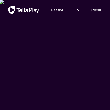
Tärkeä viesti
Pääsivu
TV
Urheilu