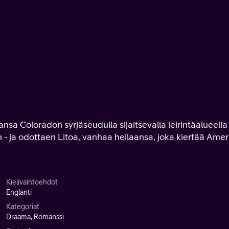
nsa Coloradon syrjäseudulla sijaitsevalla leirintäalueella
len - ja odottaen Litoa, vanhaa heilaansa, joka kiertää Ame
Kielivaihtoehdot
Englanti
Kategoriat
Draama, Romanssi