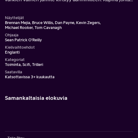
anarkiaan ja pian vankilan valtasuhteet pyörähtävät
ylösalaisin.
Näyttelijät
Brennan Mejia, Bruce Willis, Dan Payne, Kevin Zegers,
Michael Rooker, Tom Cavanagh
Ohjaaja
Sean Patrick O'Reilly
Kielivaihtoehdot
Englanti
Kategoriat
Toiminta, Scifi, Trilleri
Saatavilla
Katsottavissa 3+ kuukautta
Samankaltaisia elokuvia