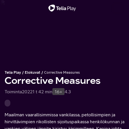
Tärkeä viesti
Telia Play
Elokuvat
Corrective Measures
Corrective Measures
Toiminta
2022
1 t 42 min
16+
4.3
Maailman vaarallisimmissa vankilassa, petollisimpien ja
hirvittävimpien rikollisten sijoituspaikassa henkilökunnan ja
vankien välinen jännite kiristyy äärimmilleen. Kapina johtaa