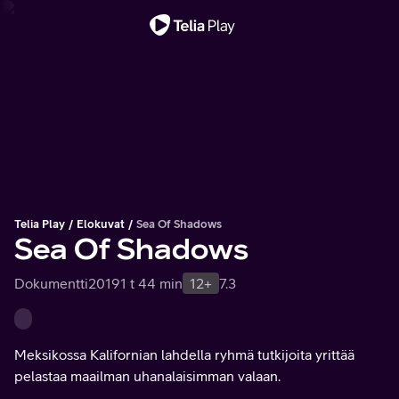
Tärkeä viesti
Telia Play
Elokuvat
Sea Of Shadows
Sea Of Shadows
Dokumentti
2019
1 t 44 min
12+
7.3
Meksikossa Kalifornian lahdella ryhmä tutkijoita yrittää
pelastaa maailman uhanalaisimman valaan.