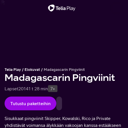
Tärkeä viesti
Telia Play
Elokuvat
Madagascarin Pingviinit
Madagascarin Pingviinit
Lapset
2014
1 t 28 min
7+
Tutustu paketteihin
Sisukkaat pingviinit Skipper, Kowalski, Rico ja Private
yhdistävät voimansa älykkään vakoojan kanssa estääkseen