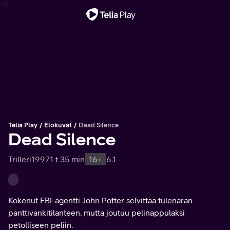
Tärkeä viesti
Telia Play
Elokuvat
Dead Silence
Dead Silence
Trilleri
1997
1 t 35 min
16+
6.1
Kokenut FBI-agentti John Potter selvittää tulenaran
panttivankitilanteen, mutta joutuu pelinappulaksi
petolliseen peliin.