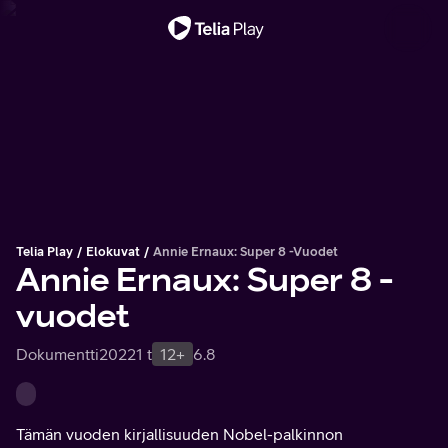
Tärkeä viesti
Telia Play
Elokuvat
Annie Ernaux: Super 8 -vuodet
Annie Ernaux: Super 8 -
vuodet
Dokumentti
2022
1 t
12+
6.8
Tämän vuoden kirjallisuuden Nobel-palkinnon