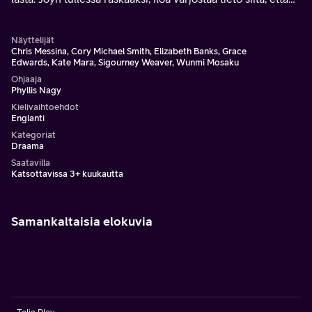
raskaus uhkaa hänen omaa henkeänsä.
Näyttelijät
Chris Messina, Cory Michael Smith, Elizabeth Banks, Grace
Edwards, Kate Mara, Sigourney Weaver, Wunmi Mosaku
Ohjaaja
Phyllis Nagy
Kielivaihtoehdot
Englanti
Kategoriat
Draama
Saatavilla
Katsottavissa 3+ kuukautta
Samankaltaisia elokuvia