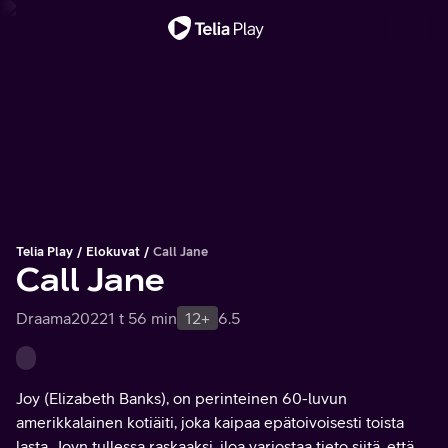
Tärkeä viesti
Telia Play
Elokuvat
Call Jane
Call Jane
Draama
2022
1 t 56 min
12+
6.5
Joy (Elizabeth Banks), on perinteinen 60-luvun
amerikkalainen kotiäiti, joka kaipaa epätoivoisesti toista
lasta. Joyn tullessa raskaaksi, iloa varjostaa tieto siitä, että